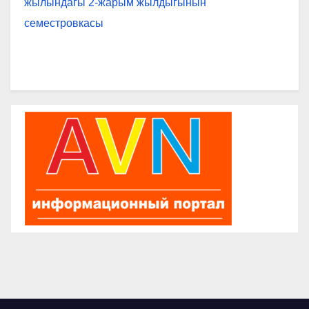
жылындагы 2-жарым жылдыгынын
семестровкасы