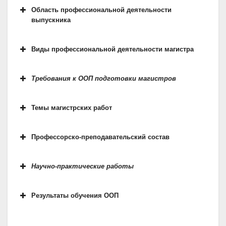
Область профессиональной деятельности
выпускника
Область профессиональной
Виды профессиональной деятельности магистра
деятельности выпускников
Требования к ООП подготовки магистров
Требования к абитуриенту
Темы магистрских работ
Профессорско-преподавательский состав
Научно-практические работы
Результаты обучения ООП