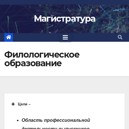
Перейти
к
Магистратура
содержимому
Филологическое
образование
Цели –
Область профессиональной
деятельности выпускников
–