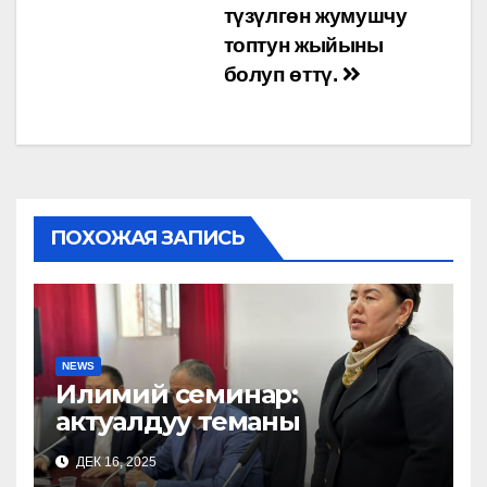
түзүлгөн жумушчу
топтун жыйыны
болуп өттү.
ПОХОЖАЯ ЗАПИСЬ
NEWS
Илимий семинар:
актуалдуу теманы
аныктоонун жолдору
ДЕК 16, 2025
талкууланды