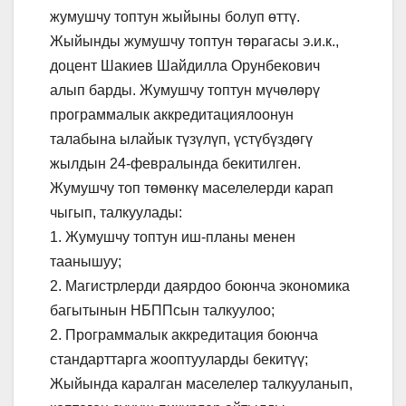
жумушчу топтун жыйыны болуп өттү.
Жыйынды жумушчу топтун төрагасы э.и.к.,
доцент Шакиев Шайдилла Орунбекович
алып барды. Жумушчу топтун мүчөлөрү
программалык аккредитациялоонун
талабына ылайык түзүлүп, үстүбүздөгү
жылдын 24-февралында бекитилген.
Жумушчу топ төмөнкү маселелерди карап
чыгып, талкуулады:
1. Жумушчу топтун иш-планы менен
таанышуу;
2. Магистрлерди даярдоо боюнча экономика
багытынын НБППсын талкуулоо;
2. Программалык аккредитация боюнча
стандарттарга жооптууларды бекитүү;
Жыйында каралган маселелер талкууланып,