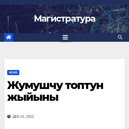
Перейти
к
Магистратура
содержимому
NEWS
Жумушчу топтун
жыйыны
ДЕК 15, 2022