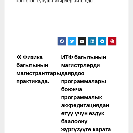
көптөгөн сунуш-пикирлер айтылды.
Навигация
Физика
ИТФ багытынын
багытынын
магистрлерди
по
магистранттары
даярдоо
записям
практикада.
программалары
боюнча
программалык
аккредитациядан
өтүү үчүн өздүк
баалоону
жүргүзүүгө карата