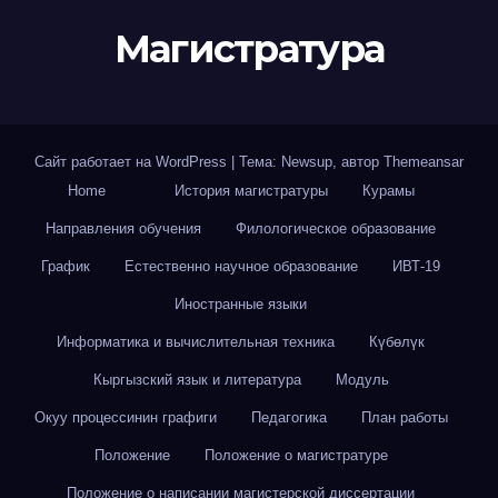
Магистратура
Сайт работает на WordPress
|
Тема: Newsup, автор
Themeansar
Home
История магистратуры
Курамы
Направления обучения
Филологическое образование
График
Естественно научное образование
ИВТ-19
Иностранные языки
Информатика и вычислительная техника
Күбөлүк
Кыргызский язык и литература
Модуль
Окуу процессинин графиги
Педагогика
План работы
Положение
Положение о магистратуре
Положение о написании магистерской диссертации