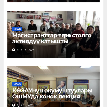
NEWS
Магистранттар төгөрөк столго
активдүү катышты
ДЕК 16, 2025
NEWS
КӨЭАУнун окумуштуулары
ОшМУда конок лекция
өтүштү
ДЕК 16, 2025