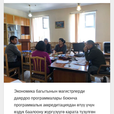
Экономика багытынын магистрлерди
даярдоо программалары боюнча
программалык аккредитациядан өтүү үчүн
өздүк баалоону жүргүзүүгө карата түзүлгөн