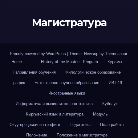
Магистратура
Proudly powered by WordPress
|
Theme: Newsup by
Themeansar
.
Home
History of the Master’s Program
Курамы
Направления обучения
Филологическое образование
График
Естественно научное образование
ИВТ-19
Иностранные языки
Информатика и вычислительная техника
Күбөлүк
Кыргызский язык и литература
Модуль
Окуу процессинин графиги
Педагогика
План работы
Положение
Положение о магистратуре