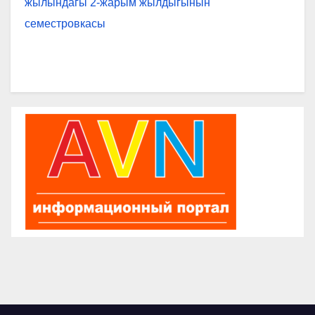
жылындагы 2-жарым жылдыгынын
семестровкасы