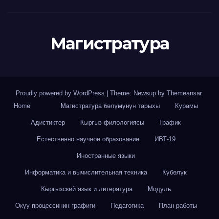
Магистратура
Proudly powered by WordPress
|
Theme: Newsup by
Themeansar
.
Home
Магистратура бөлүмүнүн тарыхы
Курамы
Адистиктер
Кыргыз филологиясы
График
Естественно научное образование
ИВТ-19
Иностранные языки
Информатика и вычислительная техника
Күбөлүк
Кыргызский язык и литература
Модуль
Окуу процессинин графиги
Педагогика
План работы